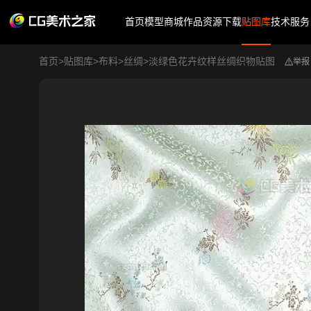
首页
模型商城
作品
资源下载
贴图库
技术服务
首页
>
贴图库
>
布料
>
丝绸
>
淡绿色花卉纹样丝绸织物贴图
举报