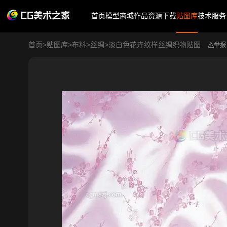
首页
模型商城
作品
资源下载
贴图库
技术服务
首页
>
贴图库
>
布料
>
丝绸
>
淡白色花卉纹样丝绸织物贴图
举报