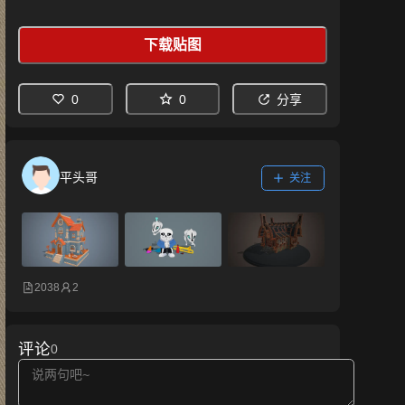
下载贴图
0
0
分享
平头哥
关注
2038
2
评论
0