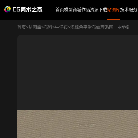
首页
模型商城
作品
资源下载
贴图库
技术服务
首页
>
贴图库
>
布料
>
牛仔布
>
浅棕色平滑布纹理贴图
举报