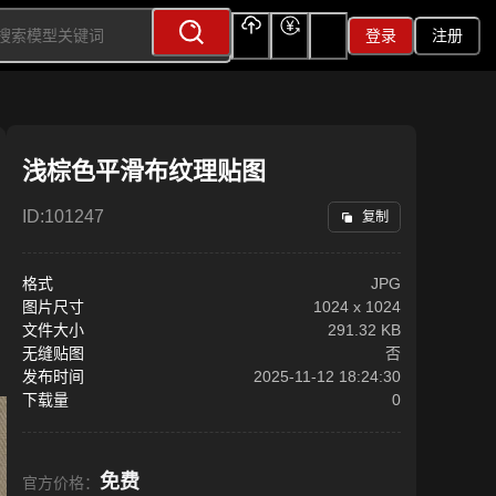
登录
注册
上传
充值
签到
浅棕色平滑布纹理贴图
ID:
101247
复制
格式
JPG
图片尺寸
1024
x
1024
文件大小
291.32 KB
无缝贴图
否
发布时间
2025-11-12 18:24:30
下载量
0
免费
官方价格：