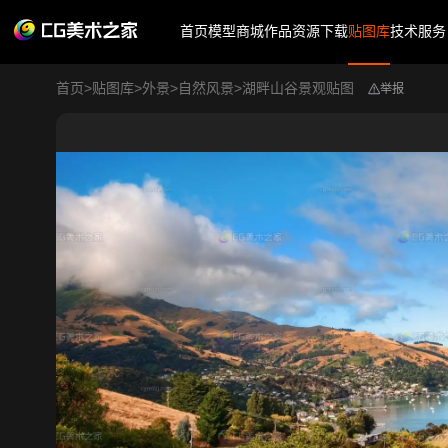
首页
模型商城
作品
资源下载
贴图库
技术服务
首页
>
贴图库
>
外景
>
自然风景
>
湖畔山谷景观贴图
举报