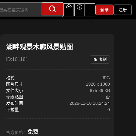
登录
注册
上传
充值
签到
湖畔观景木廊风景贴图
ID:
101181
复制
格式
JPG
图片尺寸
1920
x
1080
文件大小
875.86 KB
无缝贴图
否
发布时间
2025-11-10 18:24:24
下载量
0
免费
官方价格：