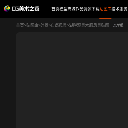
首页
模型商城
作品
资源下载
贴图库
技术服务
首页
>
贴图库
>
外景
>
自然风景
>
湖畔观景木廊风景贴图
举报