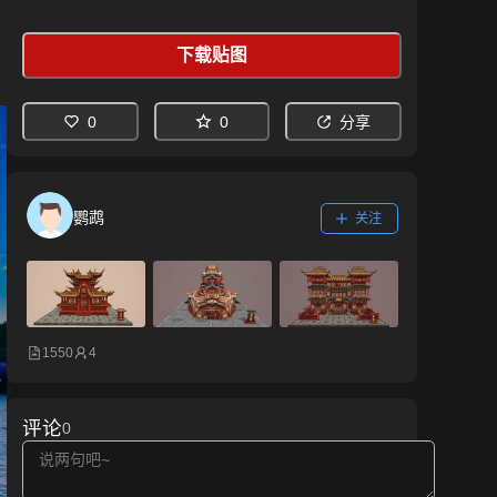
下载贴图
0
0
分享
鹦鹉
关注
1550
4
评论
0