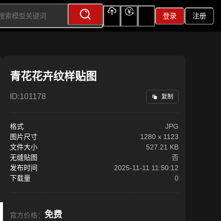
登录
注册
上传
充值
签到
青花花卉纹样贴图
ID:
101178
复制
格式
JPG
图片尺寸
1280
x
1123
文件大小
527.21 KB
无缝贴图
否
发布时间
2025-11-11 11:50:12
下载量
0
免费
官方价格：