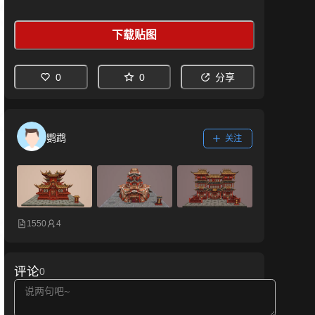
下载贴图
0
0
分享
鹦鹉
关注
1550
4
评论
0