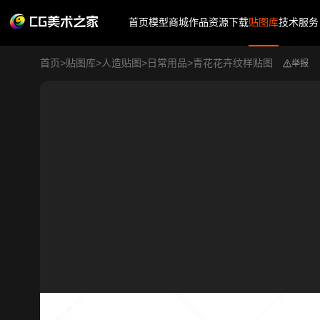
首页
模型商城
作品
资源下载
贴图库
技术服务
首页
>
贴图库
>
人造贴图
>
日常用品
>
青花花卉纹样贴图
举报