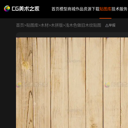
首页
模型商城
作品
资源下载
贴图库
技术服务
首页
>
贴图库
>
木材
>
木拼版
>
浅木色做旧木纹贴图
举报