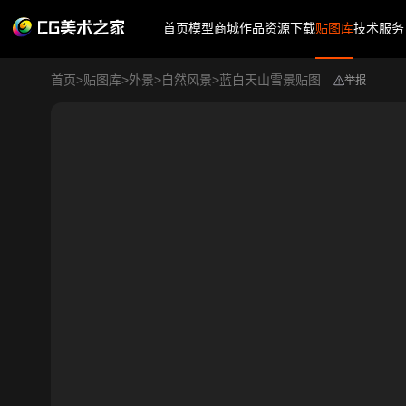
首页
模型商城
作品
资源下载
贴图库
技术服务
首页
>
贴图库
>
外景
>
自然风景
>
蓝白天山雪景贴图
举报