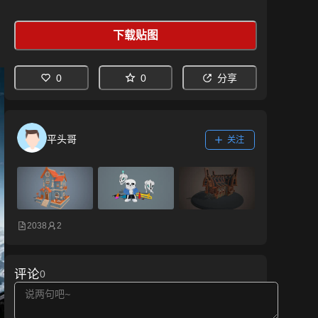
下载贴图
0
0
分享
平头哥
关注
2038
2
评论
0