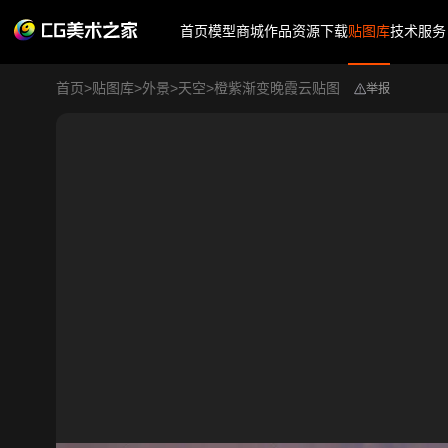
首页
模型商城
作品
资源下载
贴图库
技术服务
首页
>
贴图库
>
外景
>
天空
>
橙紫渐变晚霞云贴图
举报