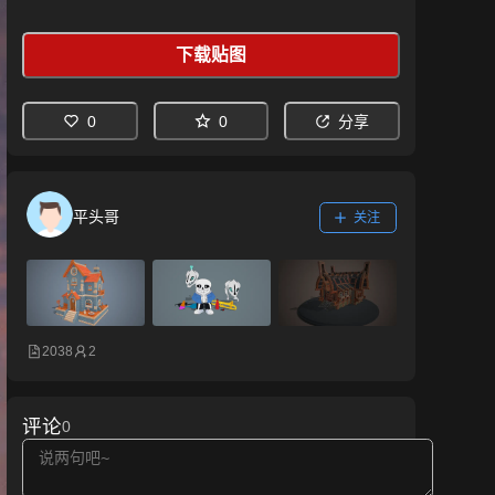
下载贴图
0
0
分享
平头哥
关注
2038
2
评论
0