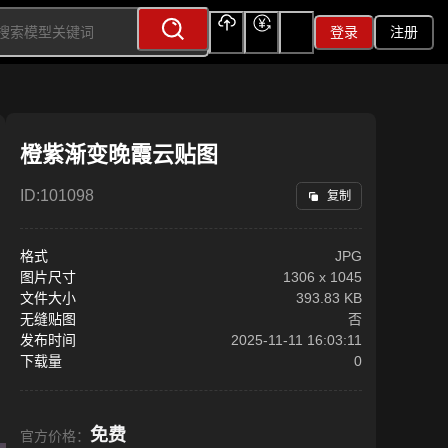
登录
注册
上传
充值
签到
橙紫渐变晚霞云贴图
ID:
101098
复制
格式
JPG
图片尺寸
1306
x
1045
文件大小
393.83 KB
无缝贴图
否
发布时间
2025-11-11 16:03:11
下载量
0
免费
官方价格：