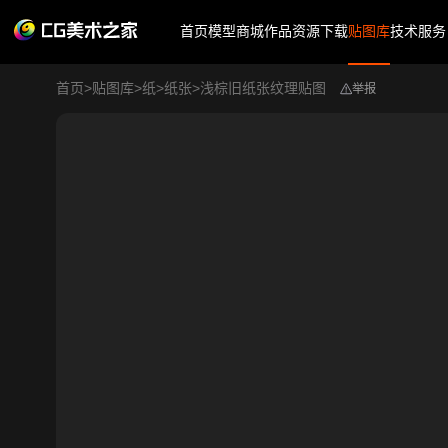
首页
模型商城
作品
资源下载
贴图库
技术服务
首页
>
贴图库
>
纸
>
纸张
>
浅棕旧纸张纹理贴图
举报