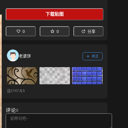
下载贴图
0
0
分享
老婆饼
关注
1747
5
评论
0