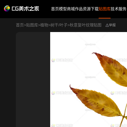
首页
模型商城
作品
资源下载
贴图库
技术服务
首页
>
贴图库
>
植物
>
树干/叶子
>
秋意复叶纹理贴图
举报