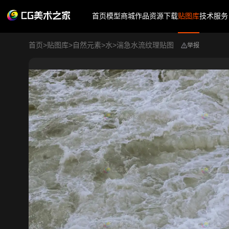
首页
模型商城
作品
资源下载
贴图库
技术服务
首页
>
贴图库
>
自然元素
>
水
>
湍急水流纹理贴图
举报