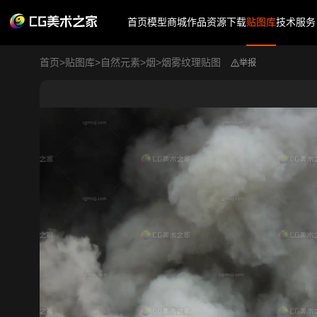
首页
模型商城
作品
资源下载
贴图库
技术服务
首页
>
贴图库
>
自然元素
>
烟
>
烟雾纹理贴图
举报