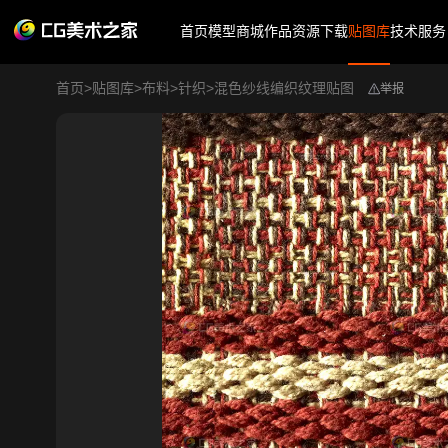
首页
模型商城
作品
资源下载
贴图库
技术服务
首页
>
贴图库
>
布料
>
针织
>
混色纱线编织纹理贴图
举报