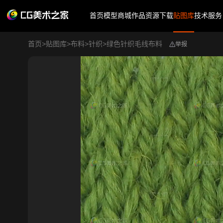
首页
模型商城
作品
资源下载
贴图库
技术服务
首页
>
贴图库
>
布料
>
针织
>
绿色针织毛线布料
举报