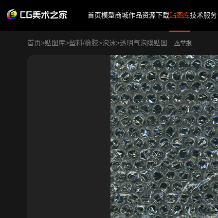
首页
模型商城
作品
资源下载
贴图库
技术服务
首页
>
贴图库
>
塑料/橡胶
>
泡沫
>
透明气泡膜贴图
举报