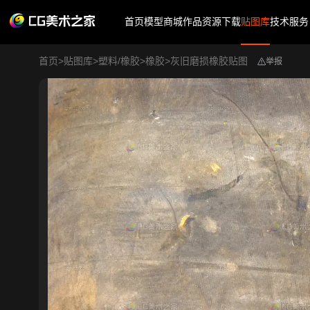
首页
模型商城
作品
资源下载
贴图库
技术服务
首页
>
贴图库
>
塑料/橡胶
>
橡胶
>
灰旧磨损橡胶贴图
举报