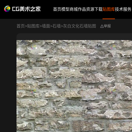
首页
模型商城
作品
资源下载
贴图库
技术服务
首页
>
贴图库
>
墙面
>
石墙
>
灰白文化石墙贴图
举报