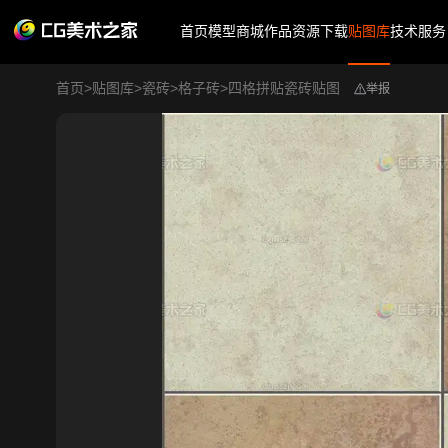
首页
模型商城
作品
资源下载
贴图库
技术服务
首页
>
贴图库
>
瓷砖
>
格子砖
>
四格拼贴瓷砖贴图
举报