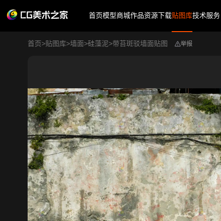
首页
模型商城
作品
资源下载
贴图库
技术服务
首页
>
贴图库
>
墙面
>
硅藻泥
>
带苔斑驳墙面贴图
举报