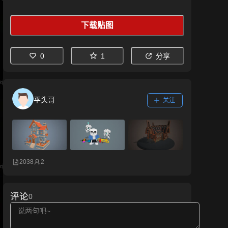
下载贴图
0
1
分享
平头哥
关注
2038
2
评论
0