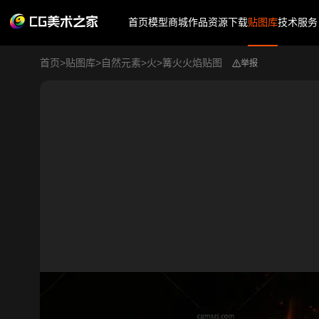
首页
模型商城
作品
资源下载
贴图库
技术服务
首页
>
贴图库
>
自然元素
>
火
>
篝火火焰贴图
举报