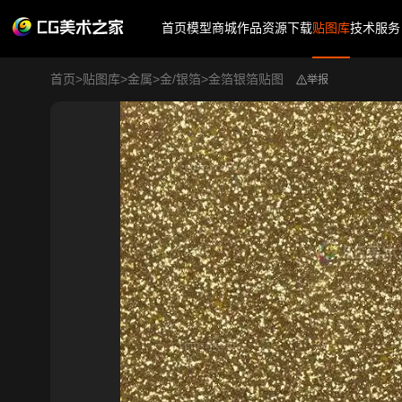
首页
模型商城
作品
资源下载
贴图库
技术服务
首页
>
贴图库
>
金属
>
金/银箔
>
金箔银箔贴图
举报