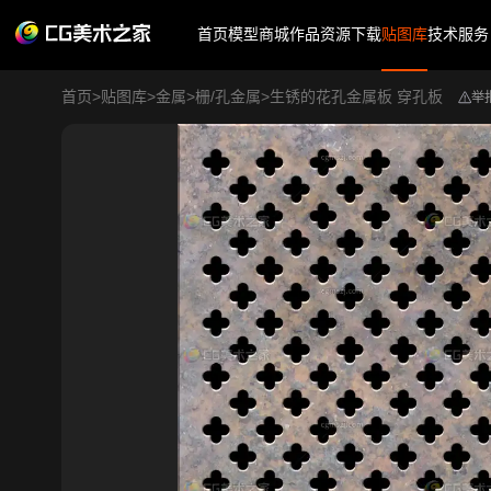
首页
模型商城
作品
资源下载
贴图库
技术服务
首页
>
贴图库
>
金属
>
栅/孔金属
>
生锈的花孔金属板 穿孔板
举