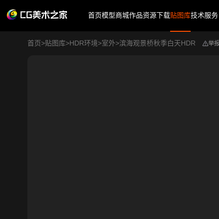
首页
模型商城
作品
资源下载
贴图库
技术服务
首页
>
贴图库
>
HDR环境
>
室外
>
滨海观景桥秋季白天HDR
举