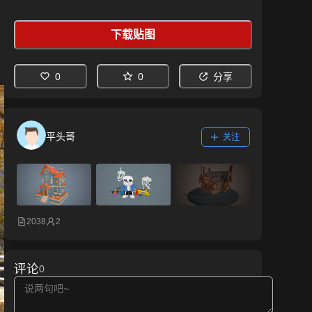
下载贴图
0
0
分享
平头哥
关注
2038
2
评论
0