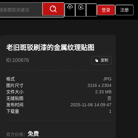
登录
注册
上传
充值
签到
老旧斑驳刷漆的金属纹理贴图
ID:
100876
复制
格式
JPG
图片尺寸
3116
x
2304
文件大小
2.33 MB
无缝贴图
否
发布时间
2025-11-06 14:09:47
下载量
1
免费
官方价格：