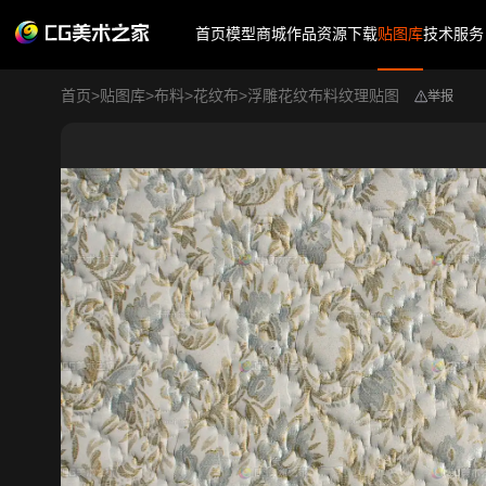
首页
模型商城
作品
资源下载
贴图库
技术服务
首页
>
贴图库
>
布料
>
花纹布
>
浮雕花纹布料纹理贴图
举报