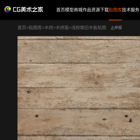
首页
模型商城
作品
资源下载
贴图库
技术服务
首页
>
贴图库
>
木材
>
木拼版
>
浅棕做旧木板贴图
举报