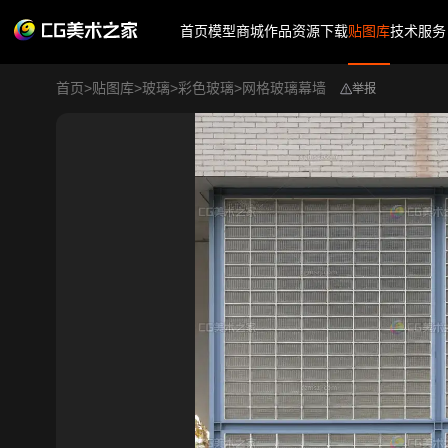
首页
模型商城
作品
资源下载
贴图库
技术服务
首页
>
贴图库
>
玻璃
>
彩色玻璃
>
网格玻璃幕墙
举报