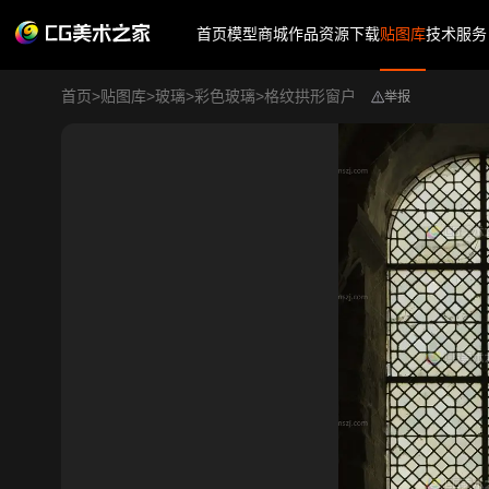
首页
模型商城
作品
资源下载
贴图库
技术服务
首页
>
贴图库
>
玻璃
>
彩色玻璃
>
格纹拱形窗户
举报