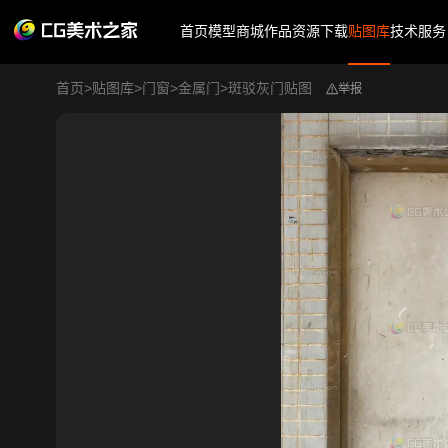
首页
模型商城
作品
资源下载
贴图库
技术服务
首页
>
贴图库
>
门窗
>
金属门
>
斑驳灰门贴图
举报