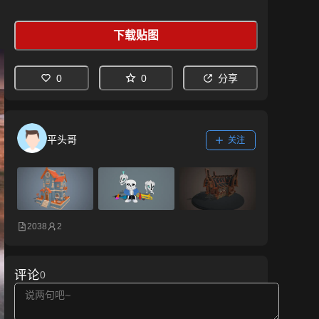
下载贴图
0
0
分享
平头哥
关注
2038
2
评论
0