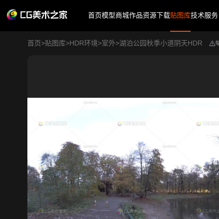
首页
模型商城
作品
资源下载
贴图库
技术服务
首页
>
贴图库
>
HDR环境
>
室外
>
湖泊公园秋季小道阴天HDR