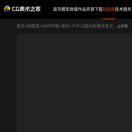
首页
模型商城
作品
资源下载
贴图库
技术服务
首页
>
贴图库
>
HDR环境
>
室外
>
户外公园台阶晴天多云
举报