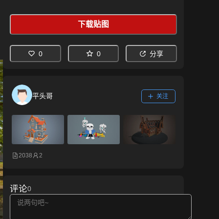
下载贴图
0
0
分享
平头哥
关注
2038
2
评论
0