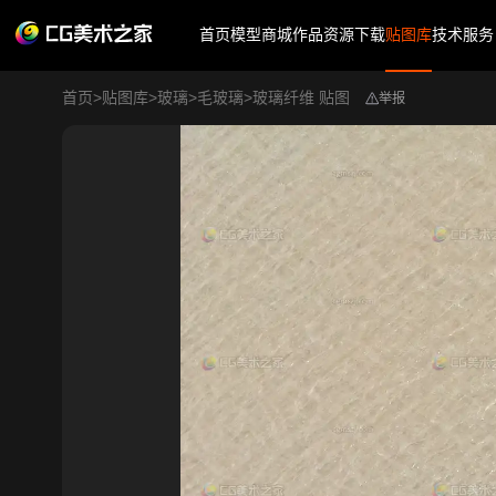
首页
模型商城
作品
资源下载
贴图库
技术服务
首页
>
贴图库
>
玻璃
>
毛玻璃
>
玻璃纤维 贴图
举报