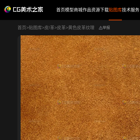
首页
模型商城
作品
资源下载
贴图库
技术服务
首页
>
贴图库
>
皮/革
>
皮革
>
黄色皮革纹理
举报