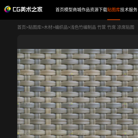
首页
模型商城
作品
资源下载
贴图库
技术服务
首页
>
贴图库
>
木材
>
编织品
>
浅色竹编制品 竹筐 竹席 凉席贴图