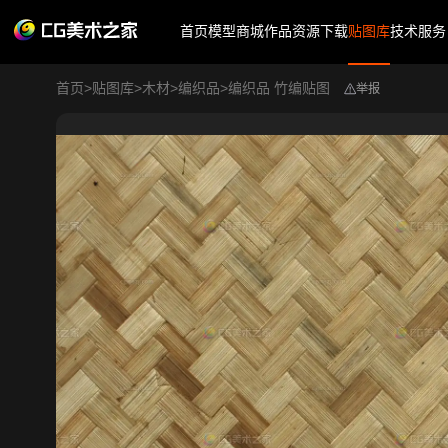
首页
模型商城
作品
资源下载
贴图库
技术服务
首页
>
贴图库
>
木材
>
编织品
>
编织品 竹编贴图
举报