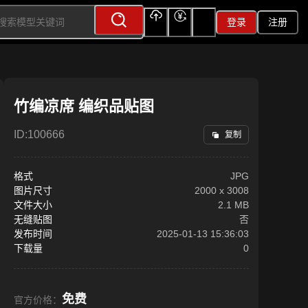
登录
注册
上传
充值
签到
竹编凉席 编织品贴图
ID:
100666
复制
格式
JPG
图片尺寸
2000
x
3008
文件大小
2.1 MB
无缝贴图
否
发布时间
2025-01-13 15:36:03
下载量
0
免费
官方价格：