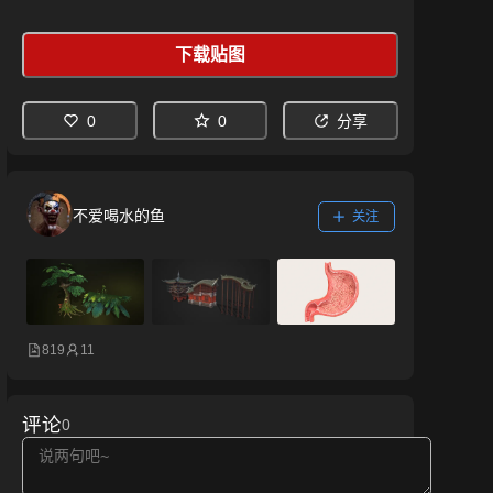
下载贴图
0
0
分享
不爱喝水的鱼
关注
819
11
评论
0