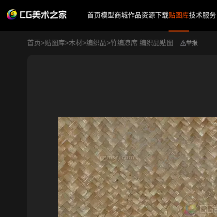
首页
模型商城
作品
资源下载
贴图库
技术服务
首页
>
贴图库
>
木材
>
编织品
>
竹编凉席 编织品贴图
举报