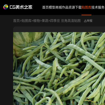
首页
模型商城
作品
资源下载
贴图库
技术服务
首页
>
贴图库
>
植物
>
果蔬
>
四季豆 豆角高清贴图
举报