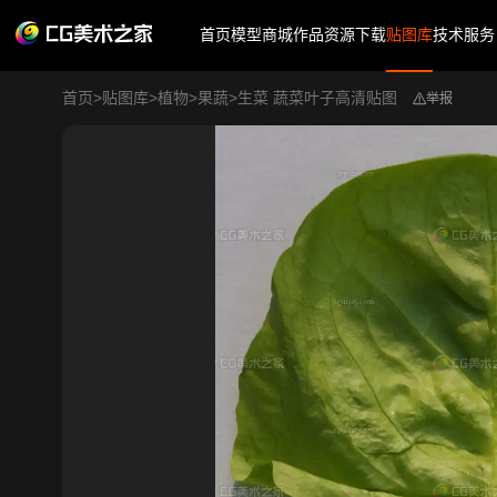
首页
模型商城
作品
资源下载
贴图库
技术服务
首页
>
贴图库
>
植物
>
果蔬
>
生菜 蔬菜叶子高清贴图
举报