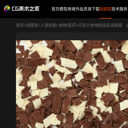
首页
模型商城
作品
资源下载
贴图库
技术服务
首页
>
贴图库
>
人造贴图
>
食物/医药
>
巧克力食物甜品高清贴图