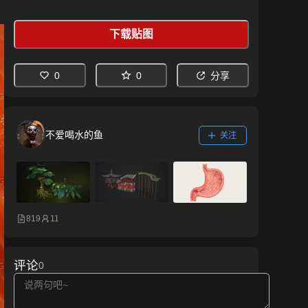
下载贴图
0
0
分享
不爱喝水的鱼
关注
819
11
评论
0