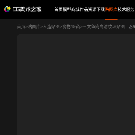
首页
模型商城
作品
资源下载
贴图库
技术服务
首页
>
贴图库
>
人造贴图
>
食物/医药
>
三文鱼肉高清纹理贴图