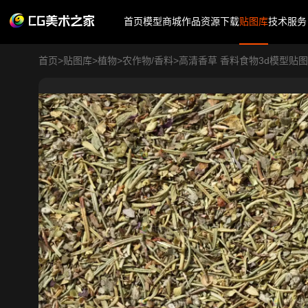
首页
模型商城
作品
资源下载
贴图库
技术服务
首页
>
贴图库
>
植物
>
农作物/香料
>
高清香草 香料食物3d模型贴图