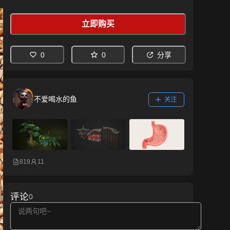
立即购买
0
0
分享
不爱喝水的鱼
关注
819
11
评论
0