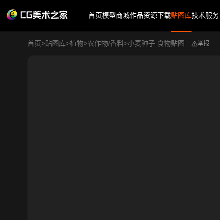
首页
模型商城
作品
资源下载
贴图库
技术服务
首页
>
贴图库
>
植物
>
农作物/香料
>
小麦种子 食物贴图
举报