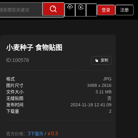
登录
注册
上传
充值
签到
小麦种子 食物贴图
ID:
100578
复制
格式
JPG
图片尺寸
3488
x
2616
文件大小
3.11 MB
无缝贴图
否
发布时间
2024-11-18 12:41:09
下载量
2
3
0.3
官方价格：
下载币
/
￥