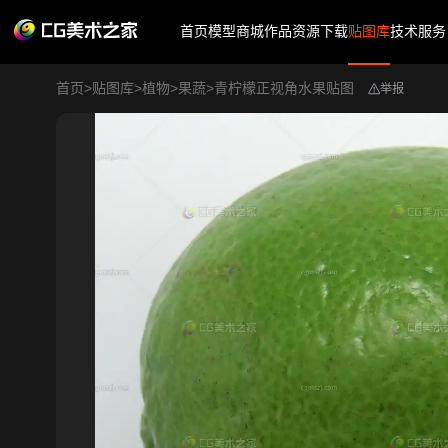
首页
模型商城
作品
资源下载
贴图库
技术服务
首页
>
贴图库
>
植物
>
果蔬
>
青柠檬正视角水果贴图
举报