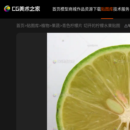
首页
模型商城
作品
资源下载
贴图库
技术服务
首页
>
贴图库
>
植物
>
果蔬
>
青色柠檬片 切开的柠檬水果贴图