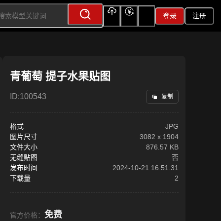
登录
注册
上传
充值
签到
青葡萄 提子水果贴图
ID:
100543
复制
格式
JPG
图片尺寸
3082
x
1904
文件大小
876.57 KB
无缝贴图
否
发布时间
2024-10-21 16:51:31
下载量
2
免费
官方价格：