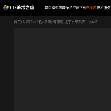
首页
模型商城
作品
资源下载
贴图库
技术服务
首页
>
贴图库
>
植物
>
果蔬
>
青葡萄 提子水果贴图
举报