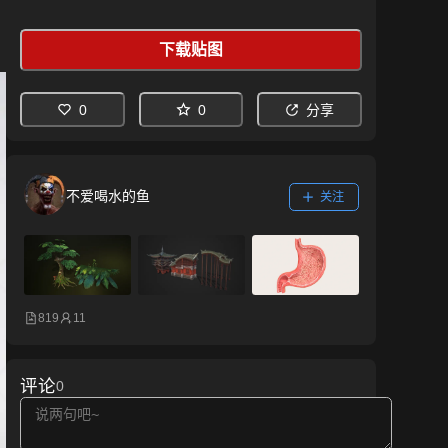
下载贴图
0
0
分享
不爱喝水的鱼
关注
819
11
评论
0