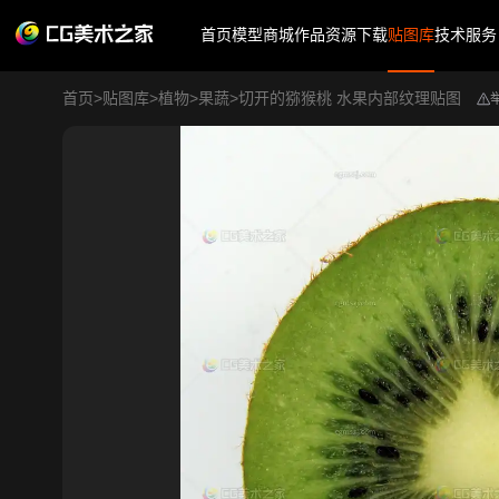
首页
模型商城
作品
资源下载
贴图库
技术服务
首页
>
贴图库
>
植物
>
果蔬
>
切开的猕猴桃 水果内部纹理贴图