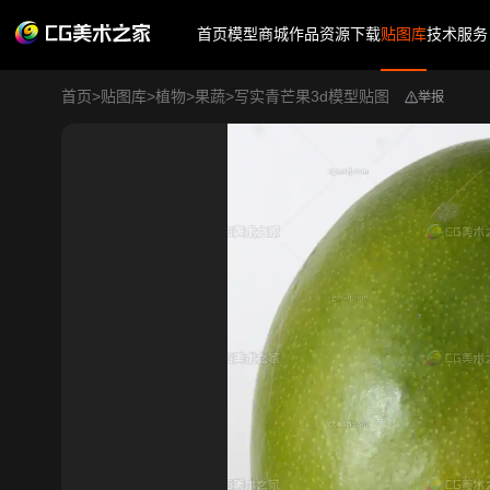
首页
模型商城
作品
资源下载
贴图库
技术服务
首页
>
贴图库
>
植物
>
果蔬
>
写实青芒果3d模型贴图
举报