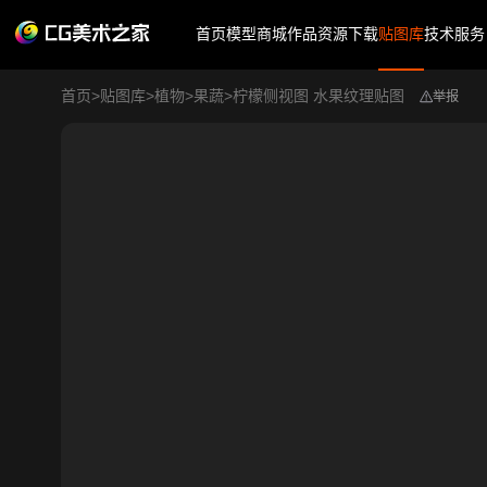
首页
模型商城
作品
资源下载
贴图库
技术服务
首页
>
贴图库
>
植物
>
果蔬
>
柠檬侧视图 水果纹理贴图
举报