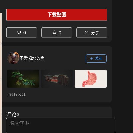
下载贴图
0
0
分享
不爱喝水的鱼
关注
819
11
评论
0