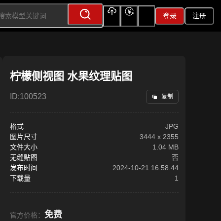
登录
注册
上传
充值
签到
柠檬侧视图 水果纹理贴图
ID:
100523
复制
格式
JPG
图片尺寸
3444
x
2355
文件大小
1.04 MB
无缝贴图
否
发布时间
2024-10-21 16:58:44
下载量
1
免费
官方价格：